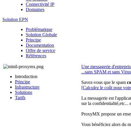
Connectivité IP
Domaines
Solution EPN
Problématique
Solution Globale
Principe
Documentation
Offre de service
Références
Une messagerie d'entreprise
...sans SPAM et sans Virus
Introduction
Principe
Savez-vous que le spam
co
Infrastructure
[Calculez le coût pour votre
Solutions
Tarifs
La messagerie est l'applicat
sur la confidentialité,etc..
ProxyMX propose un ensembl
Vous bénéficiez alors du mei